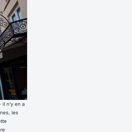
il n’y en a
ines, les
tte
ore