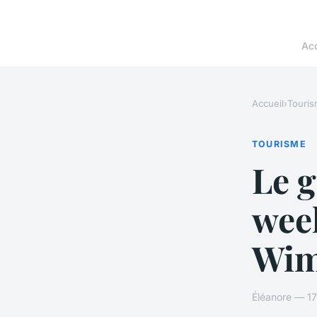
Acc
Accueil
›
Touri
TOURISME
Le g
week
Wim
Éléanore — 17