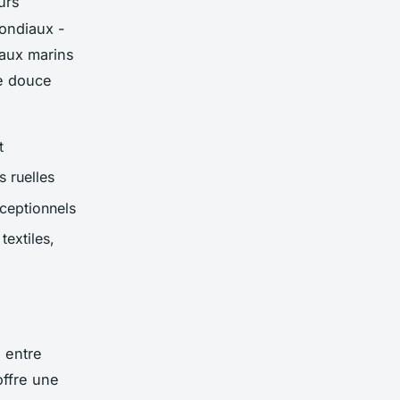
urs
ondiaux -
aux marins
te douce
t
s ruelles
ceptionnels
textiles,
e entre
offre une