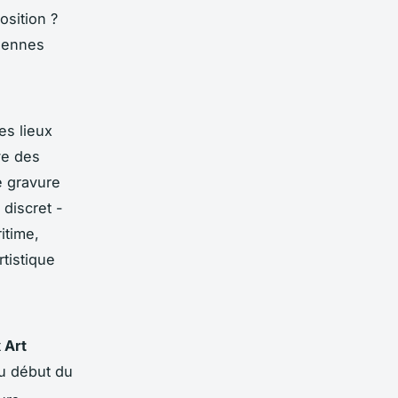
osition ?
ciennes
es lieux
ve des
e gravure
discret -
itime,
tistique
 Art
du début du