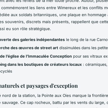
uent avec les reflets de la mer toute proche. Autour, plusie
commémorent les liens entre Wimereux et les conflits m
édiée aux soldats britanniques, une plaque en hommage 
es souvenirs, discrets mais présents, rappellent que cet
ssi eu son rôle stratégique.
verte des galeries indépendantes
le long de la rue Carno
rche des œuvres de street art
dissimulées dans les petite
 de l’église de l’Immaculée Conception
pour ses vitraux ex
ing dans les boutiques de créateurs locaux
: céramiques, 
pcyclés
naturels et paysages d'exception
é nord de la station, la Pointe aux Oies marque la frontièr
 le sauvage. Ce cap rocheux, battu par les vents du large, 