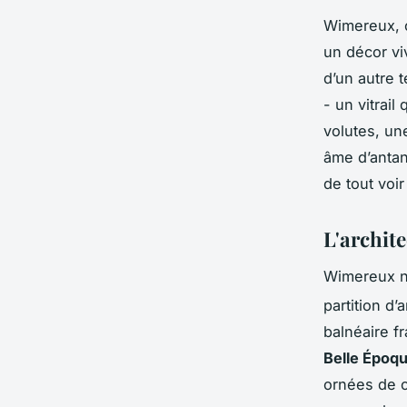
Wimereux, ce
un décor vi
d’un autre t
- un vitrail
volutes, une
âme d’antan
de tout voi
L'archit
Wimereux ne
partition d’
balnéaire f
Belle Époq
ornées de c