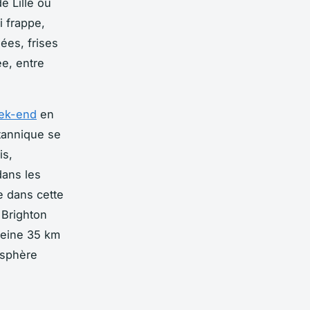
e Lille ou
i frappe,
gées, frises
ée, entre
ek-end
en
itannique se
is,
dans les
e dans cette
 Brighton
peine 35 km
osphère