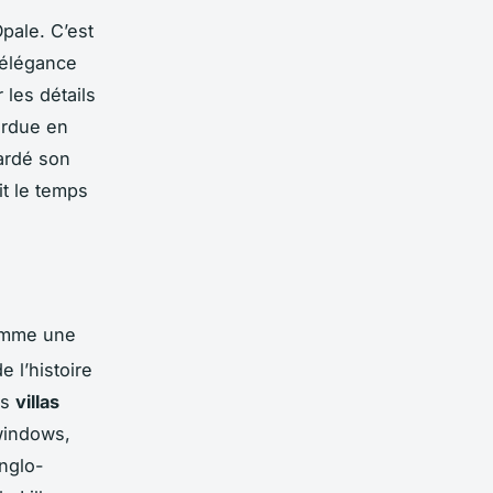
Opale. C’est
’élégance
 les détails
tordue en
gardé son
it le temps
comme une
 l’histoire
es
villas
windows,
nglo-