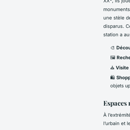
XX
, ils jo
monuments 
une stèle d
disparus. C
station a au
🎨
Décou
🖼️
Reche
⛪
Visite
🛍️
Shopp
objets u
Espaces 
À l’extrémit
l’urbain et