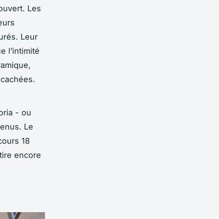
ouvert. Les
eurs
urés. Leur
 l’intimité
éramique,
 cachées.
oria - ou
tenus. Le
cours 18
tire encore