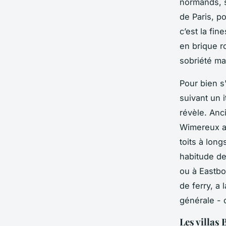
normands, s
de Paris, po
c’est la fin
en brique r
sobriété mar
Pour bien s'
suivant un i
révèle. Anc
Wimereux a 
toits à lon
habitude de
ou à Eastbo
de ferry, a
générale - 
Les villas 