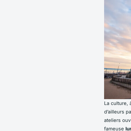
La culture,
d’ailleurs p
ateliers ou
fameuse
lu