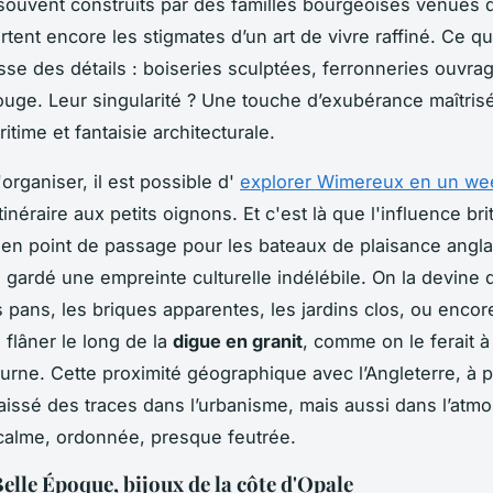
ouvent construits par des familles bourgeoises venues d
rtent encore les stigmates d’un art de vivre raffiné. Ce qu
esse des détails : boiseries sculptées, ferronneries ouvra
ouge. Leur singularité ? Une touche d’exubérance maîtris
itime et fantaisie architecturale.
organiser, il est possible d'
explorer Wimereux en un we
tinéraire aux petits oignons. Et c'est là que l'influence br
ien point de passage pour les bateaux de plaisance angla
gardé une empreinte culturelle indélébile. On la devine 
gs pans, les briques apparentes, les jardins clos, ou encor
 flâner le long de la
digue en granit
, comme on le ferait à
urne. Cette proximité géographique avec l’Angleterre, à 
 laissé des traces dans l’urbanisme, mais aussi dans l’atm
calme, ordonnée, presque feutrée.
Belle Époque, bijoux de la côte d'Opale