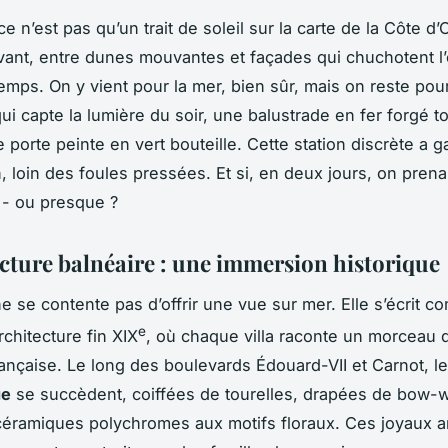
 n’est pas qu’un trait de soleil sur la carte de la Côte d’
vant, entre dunes mouvantes et façades qui chuchotent l
emps. On y vient pour la mer, bien sûr, mais on reste pour
 qui capte la lumière du soir, une balustrade en fer forgé 
 porte peinte en vert bouteille. Cette station discrète a 
, loin des foules pressées. Et si, en deux jours, on prena
r - ou presque ?
ecture balnéaire : une immersion historique
 se contente pas d’offrir une vue sur mer. Elle s’écrit 
e
architecture fin XIX
, où chaque villa raconte un morceau de
rançaise. Le long des boulevards Édouard-VII et Carnot, l
ue
se succèdent, coiffées de tourelles, drapées de bow-
éramiques polychromes aux motifs floraux. Ces joyaux a