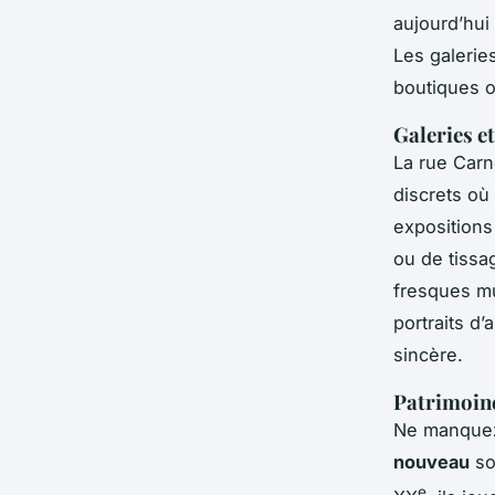
aujourd’hui 
Les galerie
boutiques o
Galeries et
La rue Carn
discrets où 
expositions
ou de tissa
fresques mu
portraits d
sincère.
Patrimoine 
Ne manquez 
nouveau
so
e