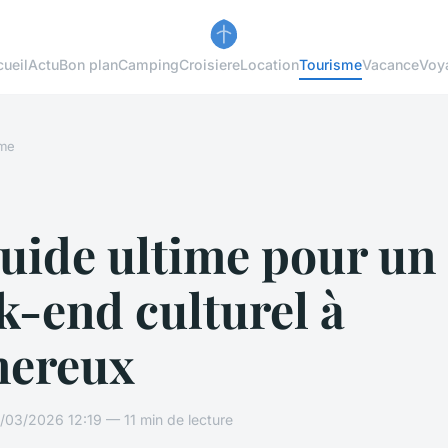
ueil
Actu
Bon plan
Camping
Croisiere
Location
Tourisme
Vacance
Voy
sme
uide ultime pour un
-end culturel à
ereux
/03/2026 12:19 — 11 min de lecture