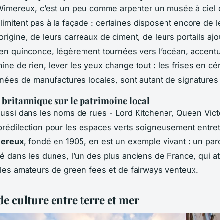
imereux, c’est un peu comme arpenter un musée à ciel 
 limitent pas à la façade : certaines disposent encore de l
origine, de leurs carreaux de ciment, de leurs portails ajo
 en quinconce, légèrement tournées vers l’océan, accentue
mine de rien, lever les yeux change tout : les frises en c
nées de manufactures locales, sont autant de signatures
e britannique sur le patrimoine local
aussi dans les noms de rues - Lord Kitchener, Queen Vict
prédilection pour les espaces verts soigneusement entre
mereux
, fondé en 1905, en est un exemple vivant : un par
té dans les dunes, l’un des plus anciens de France, qui at
 les amateurs de green fees et de fairways venteux.
de culture entre terre et mer